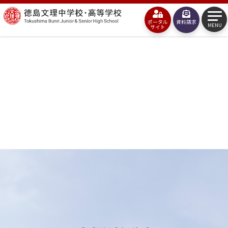
コ
徳
ン
ポータル
資料請求
島
MENU
サイト
テ
文
ン
理
ツ
中
へ
学
ス
校・
キ
高
ッ
等
プ
学
校