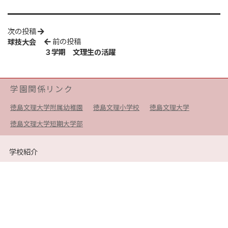
次の投稿
前の投稿
球技大会
３学期 文理生の活躍
学園関係リンク
徳島文理大学附属幼稚園
徳島文理小学校
徳島文理大学
徳島文理大学短期大学部
学校紹介
理事長挨拶
学校長挨拶
沿革
施設案内
教育方針
学校生活
年間行事
部活動