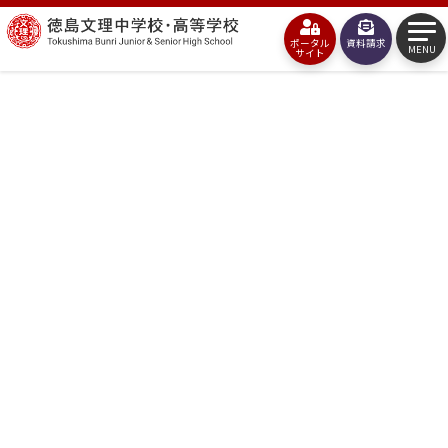
コ
徳
ン
ポータル
資料請求
島
MENU
サイト
テ
文
ン
理
ツ
中
へ
学
ス
校・
キ
高
ッ
等
プ
学
校