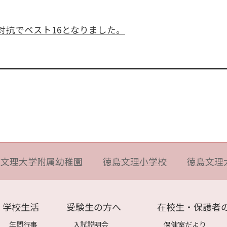
対抗でベスト16となりました。
島文理大学附属幼稚園
徳島文理小学校
徳島文理
学校生活
受験生の方へ
在校生・保護者
年間行事
入試説明会
保健室だより