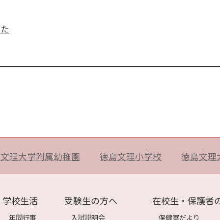
した
島文理大学附属幼稚園
徳島文理小学校
徳島文理
学校生活
受験生の方へ
在校生・保護者
年間行事
入試説明会
保健室だより