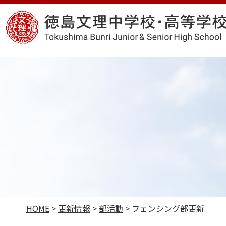
コ
徳
ン
島
テ
文
ン
理
ツ
中
へ
学
ス
校・
キ
高
ッ
等
プ
学
校
HOME
>
更新情報
>
部活動
>
フェンシング部更新