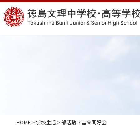
コ
徳
ン
島
テ
文
ン
理
ツ
中
へ
学
ス
校・
キ
高
ッ
等
プ
学
校
HOME
>
学校生活
>
部活動
>
音楽同好会