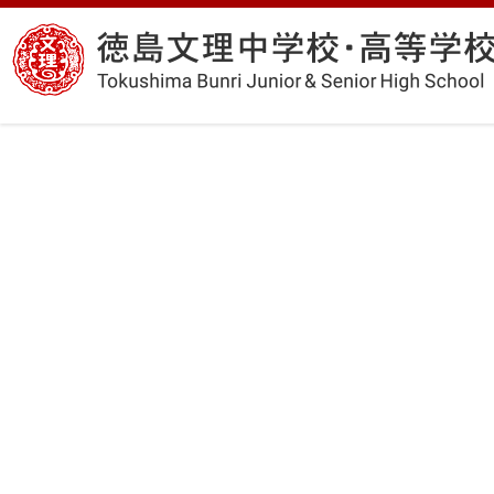
コ
徳
ン
島
テ
文
ン
理
ツ
中
へ
学
ス
校・
キ
高
ッ
等
プ
学
校