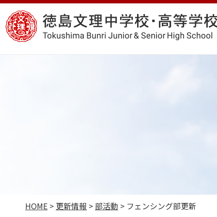
コ
徳
ン
島
テ
文
ン
理
ツ
中
へ
学
ス
校・
キ
高
ッ
等
プ
学
校
HOME
>
更新情報
>
部活動
>
フェンシング部更新