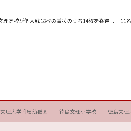
理高校が個人戦18枚の賞状のうち14枚を獲得し、11
島文理大学附属幼稚園
徳島文理小学校
徳島文理