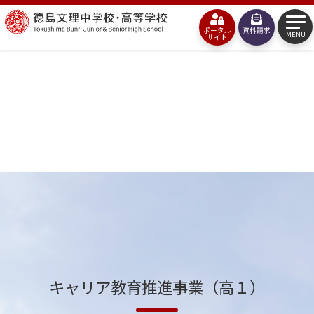
コ
徳
ン
ポータル
資料請求
島
MENU
サイト
テ
文
ン
理
ツ
中
へ
学
ス
校・
キ
高
ッ
等
プ
学
校
キャリア教育推進事業（高１）