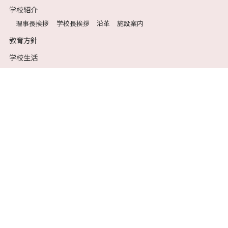
学校紹介
理事長挨拶
学校長挨拶
沿革
施設案内
教育方針
学校生活
年間行事
部活動
受験生の方へ
入試説明会
学校説明会
中学校入試要項
高等学校入試要項
在校生・保護者の方へ
保健室だより
各種届出および証明書
生徒会目安箱
ポータルサイト
卒業生の方へ
大学合格実績
交通のご案内
資料請求
お問い合わせ