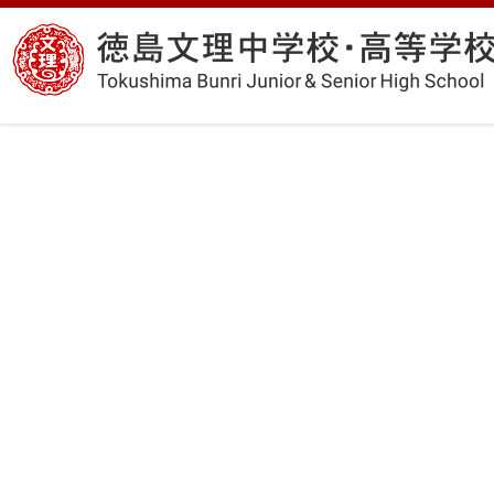
コ
徳
ン
島
テ
文
ン
理
ツ
中
へ
学
ス
校・
キ
高
ッ
等
プ
学
校