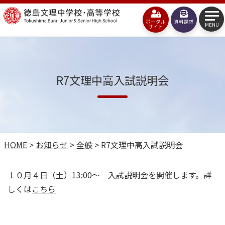
コ
徳
ン
ポータル
資料請求
島
MENU
サイト
テ
文
ン
理
ツ
R7文理中高入試説明会
中
へ
学
ス
校・
キ
高
ッ
HOME
>
お知らせ
>
全般
>
R7文理中高入試説明会
等
プ
学
１０月４日（土）13:00～ 入試説明会を開催します。詳
校
しくは
こちら