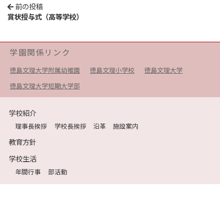
前の投稿
賞状授与式（高等学校）
学園関係リンク
徳島文理大学附属幼稚園
徳島文理小学校
徳島文理大学
徳島文理大学短期大学部
学校紹介
理事長挨拶
学校長挨拶
沿革
施設案内
教育方針
学校生活
年間行事
部活動
受験生の方へ
入試説明会
学校説明会
中学校入試要項
高等学校入試要項
在校生・保護者の方へ