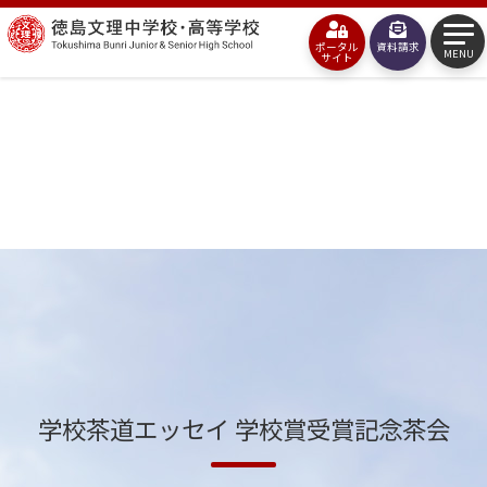
コ
徳
ン
ポータル
資料請求
島
MENU
サイト
テ
文
ン
理
ツ
中
へ
学
ス
校・
キ
高
ッ
等
プ
学
校
学校茶道エッセイ 学校賞受賞記念茶会