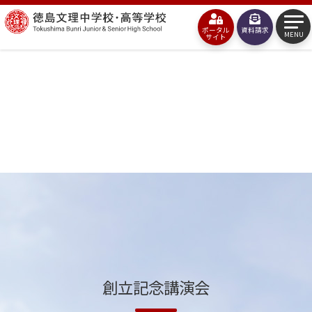
コ
徳
ン
ポータル
資料請求
島
MENU
サイト
テ
文
ン
理
ツ
中
へ
学
ス
校・
キ
高
ッ
等
プ
学
校
創立記念講演会