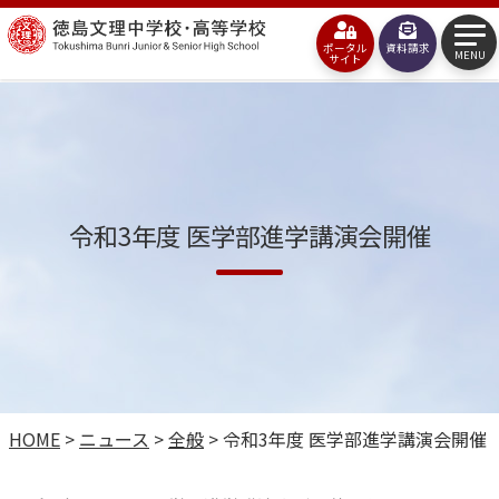
コ
徳
ン
ポータル
資料請求
島
MENU
サイト
テ
文
ン
理
ツ
中
へ
学
令和3年度 医学部進学講演会開催
ス
校・
キ
高
ッ
等
プ
学
校
HOME
>
ニュース
>
全般
>
令和3年度 医学部進学講演会開催