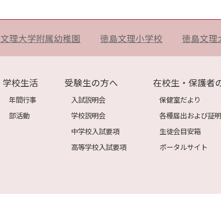
島文理大学附属幼稚園
徳島文理小学校
徳島文理
学校生活
受験生の方へ
在校生・保護者
年間行事
入試説明会
保健室だより
部活動
学校説明会
各種届出および証
中学校入試要項
生徒会目安箱
高等学校入試要項
ポータルサイト
〒770-8054 徳島県徳島市山城西4丁目20
TEL:088-626-1225 FAX：088-655-1699