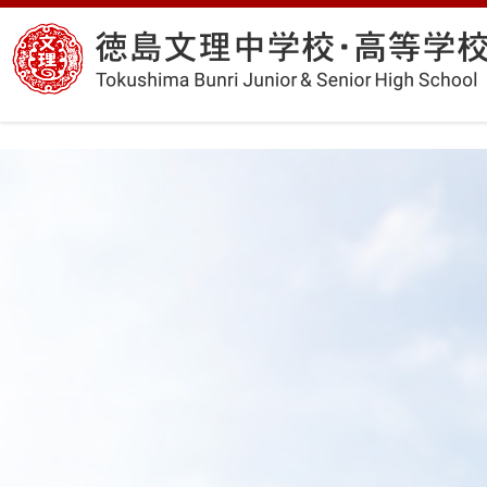
コ
徳
ン
島
テ
文
ン
理
ツ
中
へ
学
ス
校・
キ
高
ッ
等
プ
学
校