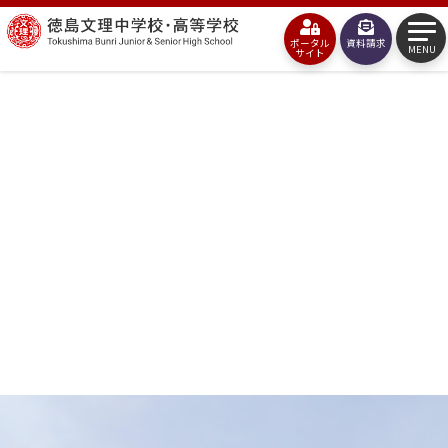
コ
徳
ン
ポータル
資料請求
島
MENU
サイト
テ
文
ン
理
ツ
中
へ
学
ス
校・
キ
高
ッ
等
プ
学
校