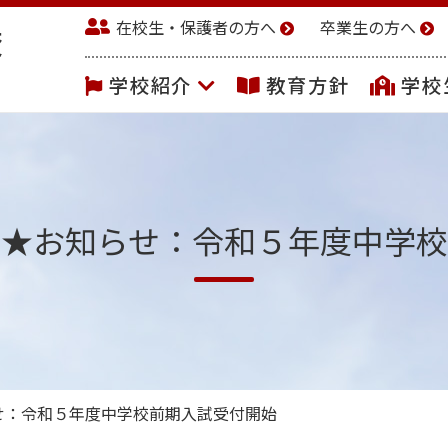
在校生・保護者の方へ
卒業生の方へ
学校紹介
教育方針
学校
示★お知らせ：令和５年度中学校
せ：令和５年度中学校前期入試受付開始