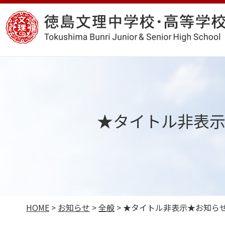
コ
徳
ン
島
テ
文
ン
理
ツ
中
へ
学
ス
校・
★タイトル非表
キ
高
ッ
等
プ
学
校
HOME
>
お知らせ
>
全般
>
★タイトル非表示★お知ら