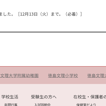
した。［12月13日（火）まで。（必着）］
島文理大学附属幼稚園
徳島文理小学校
徳島文理
学校生活
受験生の方へ
在校生・保護者
年間行事
入試説明会
保健室だより