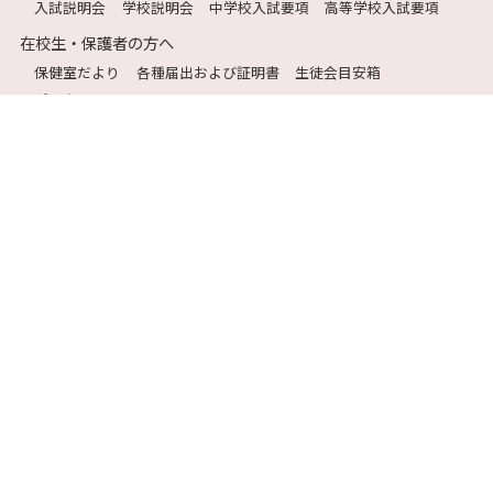
入試説明会
学校説明会
中学校入試要項
高等学校入試要項
在校生・保護者の方へ
保健室だより
各種届出および証明書
生徒会目安箱
ポータルサイト
卒業生の方へ
大学合格実績
交通のご案内
資料請求
お問い合わせ
〒770-8054 徳島県徳島市山城西4丁目20
TEL:088-626-1225 FAX：088-655-1699
保護者・生徒の皆様へ
ポータルサイト