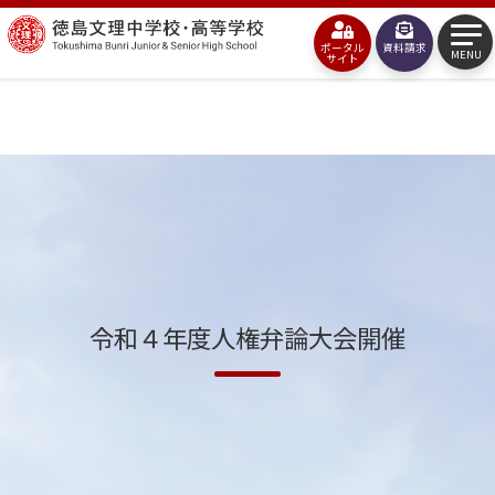
コ
徳
ン
ポータル
資料請求
島
MENU
サイト
テ
文
ン
理
ツ
中
へ
学
ス
校・
キ
高
ッ
等
令和４年度人権弁論大会開催
プ
学
校