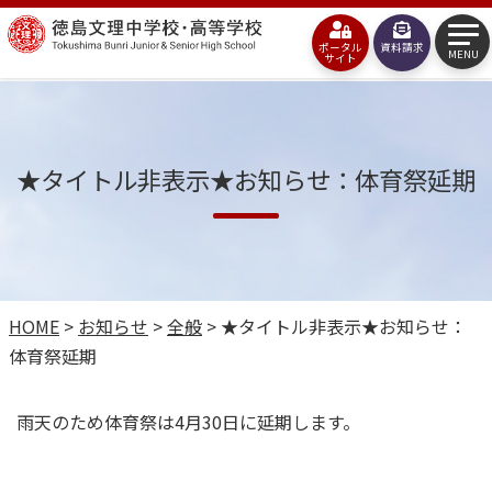
コ
徳
ン
ポータル
資料請求
島
MENU
サイト
テ
文
ン
理
ツ
中
★タイトル非表示★お知らせ：体育祭延期
へ
学
ス
校・
キ
高
ッ
等
HOME
>
お知らせ
>
全般
>
★タイトル非表示★お知らせ：
プ
体育祭延期
学
校
雨天のため体育祭は4月30日に延期します。