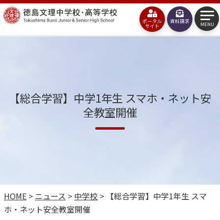
コ
徳
ン
ポータル
資料請求
島
MENU
サイト
テ
文
ン
理
ツ
中
へ
学
【総合学習】中学1年生 スマホ・ネット安
ス
校・
全教室開催
キ
高
ッ
等
プ
学
校
HOME
>
ニュース
>
中学校
>
【総合学習】中学1年生 スマ
ホ・ネット安全教室開催