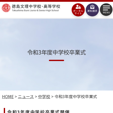
コ
徳
ン
ポータル
資料請求
島
MENU
サイト
テ
文
ン
理
ツ
中
へ
学
令和3年度中学校卒業式
ス
校・
キ
高
ッ
等
プ
学
校
HOME
>
ニュース
>
中学校
>
令和3年度中学校卒業式
令和3年度中学校卒業式開催