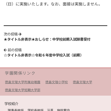
（日）に実施いたします。なお、面接は実施しません。
次の投稿
★タイトル非表示★おしらせ：中学校前期入試願書受付
前の投稿
☆タイトル非表示☆令和６年度中学校入試（前期）
学園関係リンク
徳島文理大学附属幼稚園
徳島文理小学校
徳島文理大学
徳島文理大学短期大学部
学校紹介
理事長挨拶
学校長挨拶
沿革
施設案内