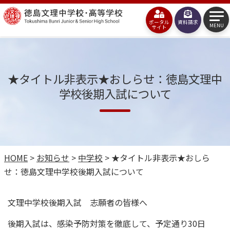
コ
徳
ン
ポータル
資料請求
島
MENU
サイト
テ
文
ン
理
ツ
★タイトル非表示★おしらせ：徳島文理中
中
学校後期入試について
へ
学
ス
校・
キ
高
ッ
等
HOME
>
お知らせ
>
中学校
>
★タイトル非表示★おしら
プ
学
せ：徳島文理中学校後期入試について
校
文理中学校後期入試 志願者の皆様へ
後期入試は、感染予防対策を徹底して、予定通り30日