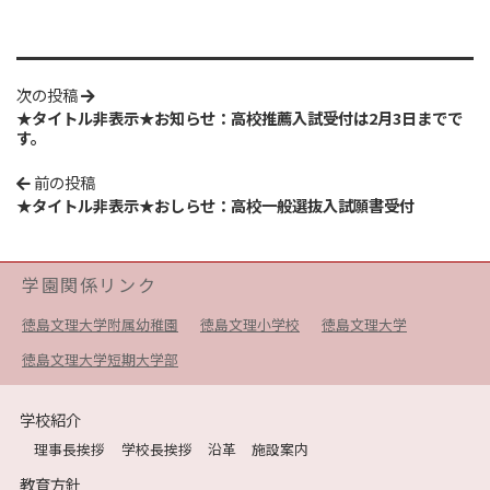
次の投稿
★タイトル非表示★お知らせ：高校推薦入試受付は2月3日までで
す。
前の投稿
★タイトル非表示★おしらせ：高校一般選抜入試願書受付
学園関係リンク
徳島文理大学附属幼稚園
徳島文理小学校
徳島文理大学
徳島文理大学短期大学部
学校紹介
理事長挨拶
学校長挨拶
沿革
施設案内
教育方針