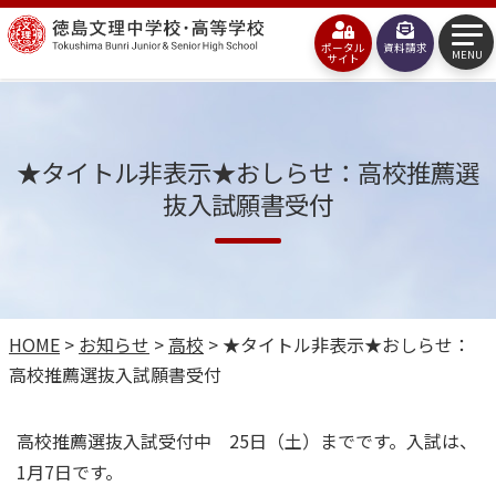
コ
徳
ン
ポータル
資料請求
島
MENU
サイト
テ
文
ン
理
ツ
★タイトル非表示★おしらせ：高校推薦選
中
抜入試願書受付
へ
学
ス
校・
キ
高
ッ
等
HOME
>
お知らせ
>
高校
>
★タイトル非表示★おしらせ：
プ
学
高校推薦選抜入試願書受付
校
高校推薦選抜入試受付中 25日（土）までです。入試は、
1月7日です。